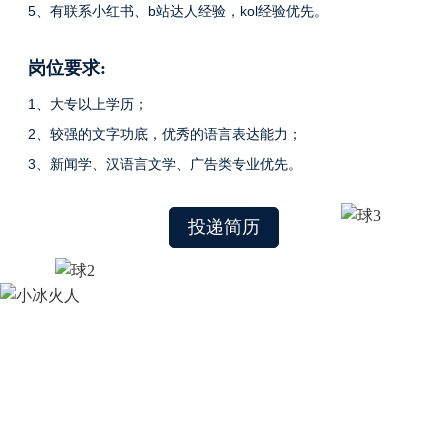
5
、有联系小红书、b站达人经验，kol经验优先。
岗位要求:
1
、大专以上学历；
2
、较强的文字功底，优秀的语言表达能力；
3
、新闻学、汉语言文学、广告类专业优先。
投递简历
地址：广东省佛山市顺德区容桂街道
容桂大道北129号
邮箱：hr@miniice.com
电话：0757-28877896